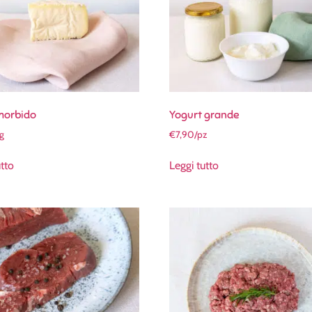
morbido
Yogurt grande
kg
€
7,90
/pz
utto
Leggi tutto