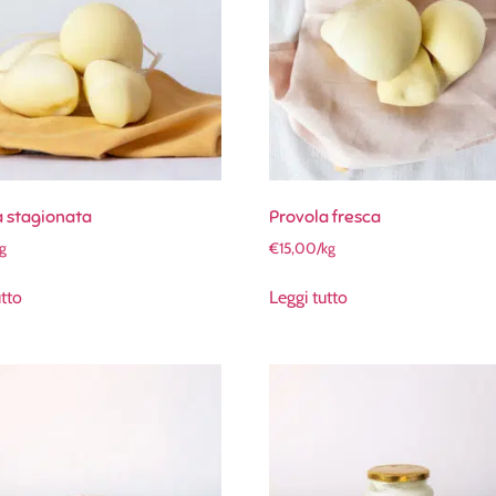
a stagionata
Provola fresca
kg
€
15,00
/kg
utto
Leggi tutto