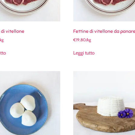
 di vitellone
Fettine di vitellone da panar
/kg
€
19,80
/kg
utto
Leggi tutto