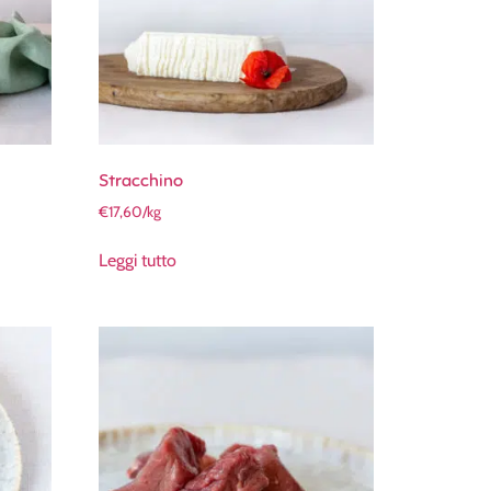
Stracchino
€
17,60
/kg
Leggi tutto