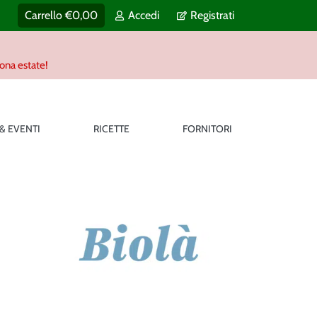
Carrello
€
0,00
Accedi
Registrati
uona estate!
 & EVENTI
RICETTE
FORNITORI