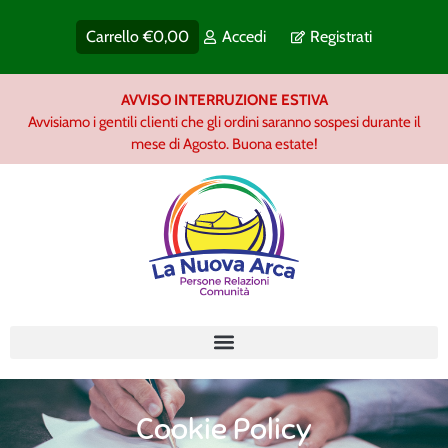
Carrello
€
0,00
Accedi
Registrati
AVVISO INTERRUZIONE ESTIVA
Avvisiamo i gentili clienti che gli ordini saranno sospesi durante il
mese di Agosto. Buona estate!
Cookie Policy