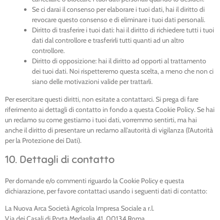
Se ci darai il consenso per elaborare i tuoi dati, hai il diritto di
revocare questo consenso e di eliminare i tuoi dati personali.
Diritto di trasferire i tuoi dati: hai il diritto di richiedere tutti i tuoi
dati dal controllore e trasferirli tutti quanti ad un altro
controllore.
Diritto di opposizione: hai il diritto ad opporti al trattamento
dei tuoi dati. Noi rispetteremo questa scelta, a meno che non ci
siano delle motivazioni valide per trattarli.
Per esercitare questi diritti, non esitate a contattarci. Si prega di fare
riferimento ai dettagli di contatto in fondo a questa Cookie Policy. Se hai
un reclamo su come gestiamo i tuoi dati, vorremmo sentirti, ma hai
anche il diritto di presentare un reclamo all'autorità di vigilanza (l'Autorità
per la Protezione dei Dati).
10. Dettagli di contatto
Per domande e/o commenti riguardo la Cookie Policy e questa
dichiarazione, per favore contattaci usando i seguenti dati di contatto:
La Nuova Arca Società Agricola Impresa Sociale a r.l.
Via dei Casali di Porta Medaglia 41, 00134 Roma