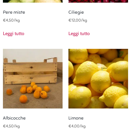
Pere miste
Ciliegie
€
4,50
/kg
€
12,00
/kg
Leggi tutto
Leggi tutto
Albicocche
Limone
€
4,50
/kg
€
4,00
/kg