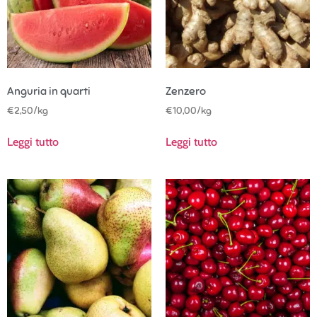
Anguria in quarti
Zenzero
€
2,50
/kg
€
10,00
/kg
Leggi tutto
Leggi tutto