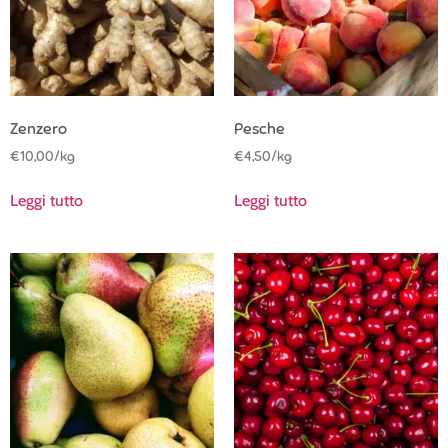
Zenzero
Pesche
€
10,00
/kg
€
4,50
/kg
Leggi tutto
Leggi tutto