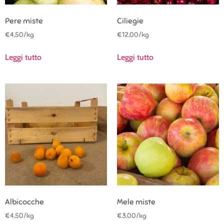
Pere miste
Ciliegie
€
4,50
/kg
€
12,00
/kg
Leggi tutto
Leggi tutto
Albicocche
Mele miste
€
4,50
/kg
€
3,00
/kg