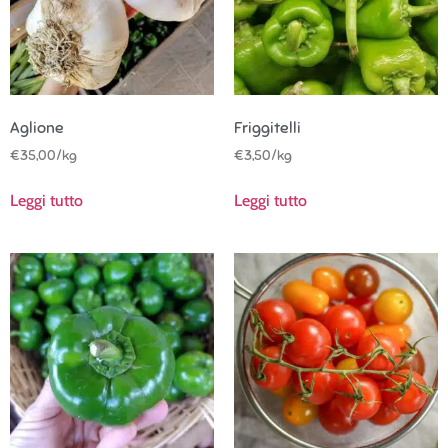
Aglione
Friggitelli
€
35,00
/kg
€
3,50
/kg
Leggi tutto
Leggi tutto