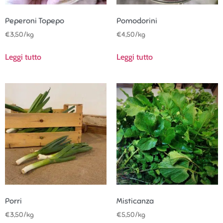
Peperoni Topepo
Pomodorini
€
3,50
/kg
€
4,50
/kg
Leggi tutto
Leggi tutto
Porri
Misticanza
€
3,50
/kg
€
5,50
/kg