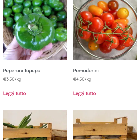
Peperoni Topepo
Pomodorini
€
3,50
/kg
€
4,50
/kg
Leggi tutto
Leggi tutto