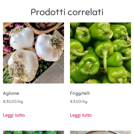
Prodotti correlati
Aglione
Friggitelli
€
35,00
/kg
€
3,50
/kg
Leggi tutto
Leggi tutto