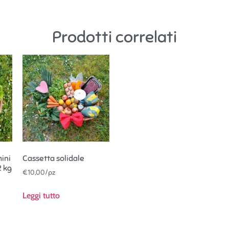
Prodotti correlati
mini
Cassetta solidale
2 kg
€
10,00
/pz
Leggi tutto