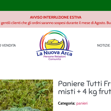
AVVISO INTERRUZIONE ESTIVA
 gentili clienti che gli ordini saranno sospesi durante il mese di Agosto. B
 VENDITA
NOTIZIE
Paniere Tutti F
misti + 4 kg fru
Categoria:
panieri