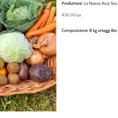
Produttore:
La Nuova Arca Soc. 
€
32,00
/pz
Composizione: 8 kg ortaggi Bio m